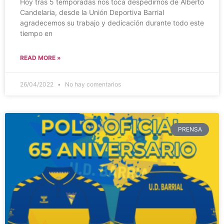
Hoy tras 5 temporadas nos toca despedirnos de Alberto
Candelaria, desde la Unión Deportiva Barrial
agradecemos su trabajo y dedicación durante todo este
tiempo en
READ MORE »
26/04/2022
No hay comentarios
PRENSA